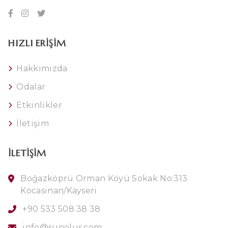
HIZLI ERIŞIM
Hakkımızda
Odalar
Etkinlikler
İletişim
İLETIŞIM
Boğazköprü Orman Köyü Sokak No:313
Kocasinan/Kayseri
+90 533 508 38 38
info@sunolus.com