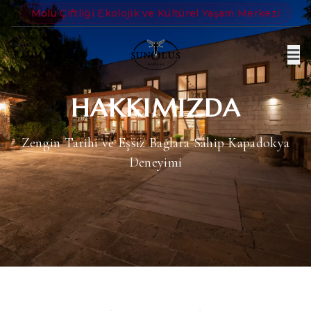
Molu Çiftliği Ekolojik ve Kültürel Yaşam Merkezi
HAKKIMIZDA
Zengin Tarihi ve Eşsiz Bağlara Sahip Kapadokya
Deneyimi