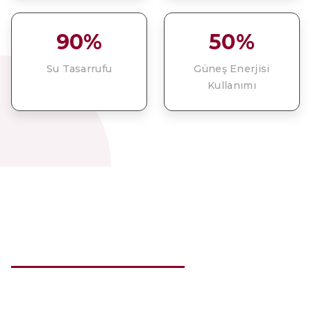
90%
50%
Su Tasarrufu
Güneş Enerjisi
Kullanımı
BU HIKAYENIN BIR
PARÇASI OLUN
Bağlarımızı keşfetmek ve bu benzersiz deneyimi
yaşamak için şimdi rezervasyon yapın.